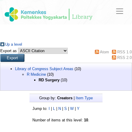
Up a level
Export as
Atom
RSS 1.0
RSS 2.0
Library of Congress Subject Areas
(10)
R Medicine
(10)
RD Surgery
(10)
Group by:
Creators
|
Item Type
Jump to:
I
|
L
|
N
|
S
|
W
|
Y
Number of items at this level:
10
.