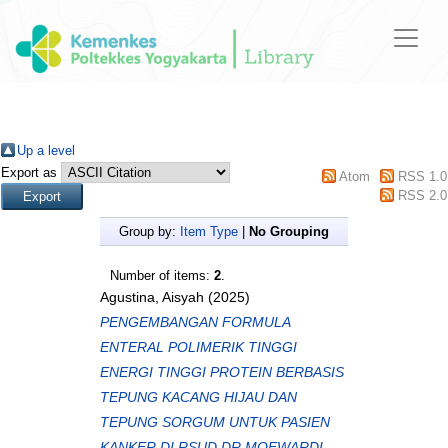
Up a level
Export as
Atom
RSS 1.0
RSS 2.0
Group by:
Item Type
|
No Grouping
Number of items:
2
.
Agustina, Aisyah
(2025)
PENGEMBANGAN FORMULA
ENTERAL POLIMERIK TINGGI
ENERGI TINGGI PROTEIN BERBASIS
TEPUNG KACANG HIJAU DAN
TEPUNG SORGUM UNTUK PASIEN
KANKER DI RSUD DR MOEWARDI.