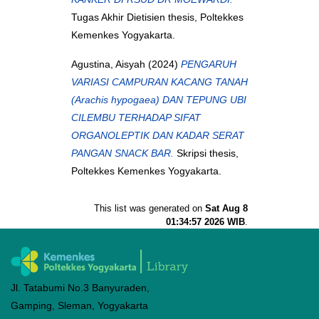
Tugas Akhir Dietisien thesis, Poltekkes
Kemenkes Yogyakarta.
Agustina, Aisyah
(2024)
PENGARUH
VARIASI CAMPURAN KACANG TANAH
(Arachis hypogaea) DAN TEPUNG UBI
CILEMBU TERHADAP SIFAT
ORGANOLEPTIK DAN KADAR SERAT
PANGAN SNACK BAR.
Skripsi thesis,
Poltekkes Kemenkes Yogyakarta.
This list was generated on
Sat Aug 8
01:34:57 2026 WIB
.
Jl. Tatabumi No.3 Banyuraden,
Gamping, Sleman, Yogyakarta