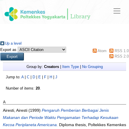
Up a level
Export as
Atom
RSS 1.0
RSS 2.0
Group by:
Creators
|
Item Type
|
No Grouping
Jump to:
A
|
C
|
D
|
E
|
F
|
H
|
J
Number of items:
20
.
A
Airesti, Airesti
(1999)
Pengaruh Pemberian Berbagai Jenis
Makanan dan Periode Waktu Pengamatan Terhadap Kesukaan
Kecoa Periplaneta Americana.
Diploma thesis, Poltekkes Kemenkes