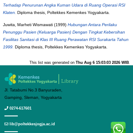
Terhadap Penurunan Angka Kuman Udara di Ruang Operasi RSI
Klaten.
Diploma thesis, Poltekkes Kemenkes Yogyakarta.
Juwita, Marheti Wismawati
(1999)
Hubungan Antara Perilaku
Penunggu Pasien (Keluarga Pasien) Dengan Tingkat Kebersihan
Fasilitas Sanitasi di Klas III Ruang Perawatan RSI Surakarta Tahun
1999.
Diploma thesis, Poltekkes Kemenkes Yogyakarta.
This list was generated on
Thu Aug 6 15:03:03 2026 WIB
.
Jl. Tatabumi No.3 Banyuraden,
Gamping, Sleman, Yogyakarta
0274-617601
lib@poltekkesjogja.ac.id