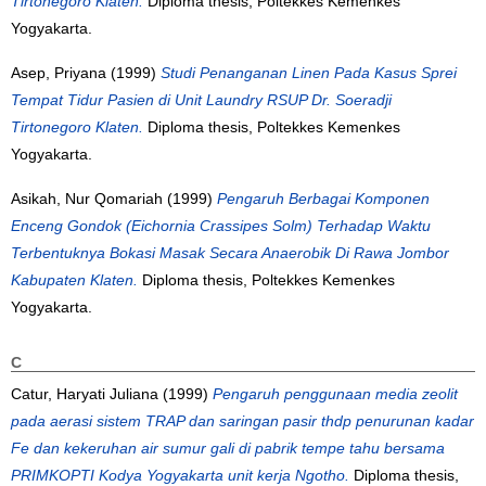
Tirtonegoro Klaten.
Diploma thesis, Poltekkes Kemenkes
Yogyakarta.
Asep, Priyana
(1999)
Studi Penanganan Linen Pada Kasus Sprei
Tempat Tidur Pasien di Unit Laundry RSUP Dr. Soeradji
Tirtonegoro Klaten.
Diploma thesis, Poltekkes Kemenkes
Yogyakarta.
Asikah, Nur Qomariah
(1999)
Pengaruh Berbagai Komponen
Enceng Gondok (Eichornia Crassipes Solm) Terhadap Waktu
Terbentuknya Bokasi Masak Secara Anaerobik Di Rawa Jombor
Kabupaten Klaten.
Diploma thesis, Poltekkes Kemenkes
Yogyakarta.
C
Catur, Haryati Juliana
(1999)
Pengaruh penggunaan media zeolit
pada aerasi sistem TRAP dan saringan pasir thdp penurunan kadar
Fe dan kekeruhan air sumur gali di pabrik tempe tahu bersama
PRIMKOPTI Kodya Yogyakarta unit kerja Ngotho.
Diploma thesis,