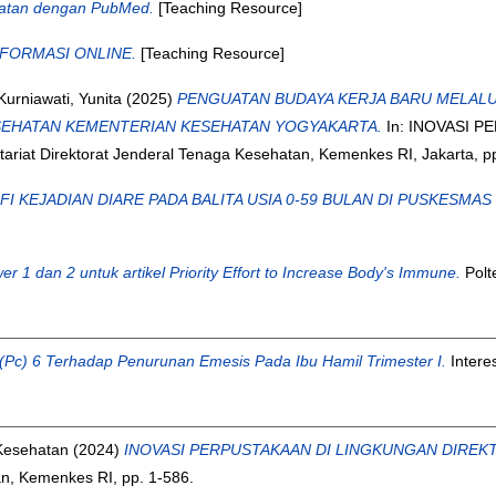
hatan dengan PubMed.
[Teaching Resource]
FORMASI ONLINE.
[Teaching Resource]
Kurniawati, Yunita
(2025)
PENGUATAN BUDAYA KERJA BARU MELALU
SEHATAN KEMENTERIAN KESEHATAN YOGYAKARTA.
In: INOVASI 
 Direktorat Jenderal Tenaga Kesehatan, Kemenkes RI, Jakarta, pp
KEJADIAN DIARE PADA BALITA USIA 0-59 BULAN DI PUSKESMAS 
r 1 dan 2 untuk artikel Priority Effort to Increase Body's Immune.
Polt
ium (Pc) 6 Terhadap Penurunan Emesis Pada Ibu Hamil Trimester I.
Intere
 Kesehatan
(2024)
INOVASI PERPUSTAKAAN DI LINGKUNGAN DIRE
an, Kemenkes RI, pp. 1-586.