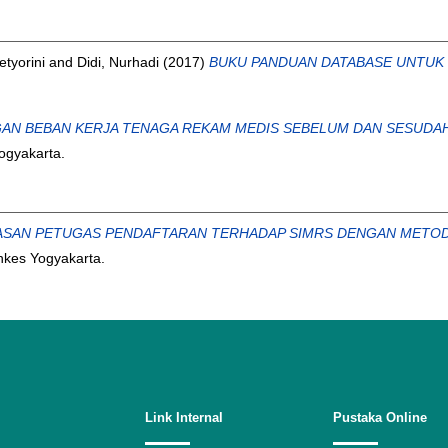
etyorini
and
Didi, Nurhadi
(2017)
BUKU PANDUAN DATABASE UNTUK P
N BEBAN KERJA TENAGA REKAM MEDIS SEBELUM DAN SESUDAH 
ogyakarta.
UASAN PETUGAS PENDAFTARAN TERHADAP SIMRS DENGAN METOD
nkes Yogyakarta.
Link Internal
Pustaka Online