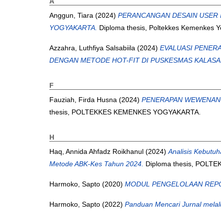
A
Anggun, Tiara
(2024)
PERANCANGAN DESAIN USER IN
YOGYAKARTA.
Diploma thesis, Poltekkes Kemenkes Y
Azzahra, Luthfiya Salsabiila
(2024)
EVALUASI PENER
DENGAN METODE HOT-FIT DI PUSKESMAS KALASA
F
Fauziah, Firda Husna
(2024)
PENERAPAN WEWENANG
thesis, POLTEKKES KEMENKES YOGYAKARTA.
H
Haq, Annida Ahfadz Roikhanul
(2024)
Analisis Kebutu
Metode ABK-Kes Tahun 2024.
Diploma thesis, POL
Harmoko, Sapto
(2020)
MODUL PENGELOLAAN REPOS
Harmoko, Sapto
(2022)
Panduan Mencari Jurnal melalu