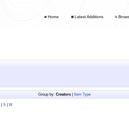
Home
Latest Additions
Brow
Group by:
Creators
|
Item Type
|
S
|
W