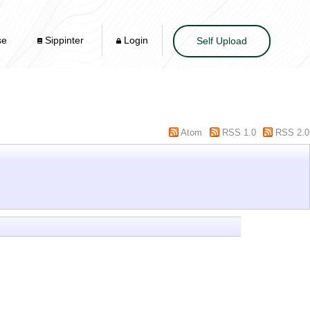
se
Sippinter
Login
Self Upload
Atom
RSS 1.0
RSS 2.0