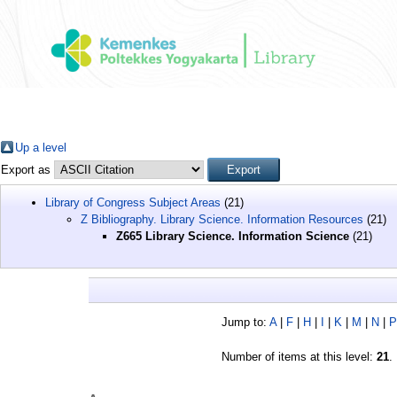
Up a level
Export as
Library of Congress Subject Areas
(21)
Z Bibliography. Library Science. Information Resources
(21)
Z665 Library Science. Information Science
(21)
Jump to:
A
|
F
|
H
|
I
|
K
|
M
|
N
|
P
Number of items at this level:
21
.