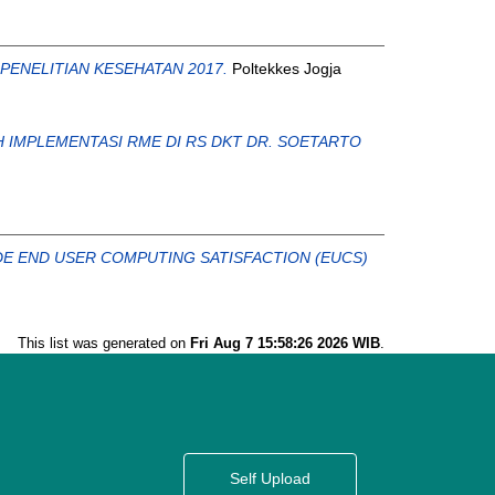
ENELITIAN KESEHATAN 2017.
Poltekkes Jogja
IMPLEMENTASI RME DI RS DKT DR. SOETARTO
E END USER COMPUTING SATISFACTION (EUCS)
This list was generated on
Fri Aug 7 15:58:26 2026 WIB
.
Self Upload