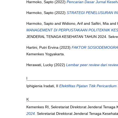
Harmoko, Sapto
(2022)
Pencarian Dasar Jurnal Kese
Harmoko, Sapto
(2022)
STRATEGI PENELUSURAN IN
Harmoko, Sapto
and
Widiono, Arif
and
Safitri, Mia
and
MANAGEMENT DI PERPUSTAKAAN POLITEKNIK KE
JENDERAL TENAGA KESEHATAN TAHUN 2024. Sekretariat
Hartini, Putri Ervina
(2023)
FAKTOR SOSIODEMOGRAFI 
Kemenkes Yogyakarta.
Herawati, Lucky
(2022)
Lembar peer review dari reviewe
I
Iphigienia Iradati, II
Efektifitas Pijatan Titik Pericard
K
Kemenkes RI, Sekretariat Direktorat Jenderal Tenaga
2024.
Sekretariat Direktorat Jenderal Tenaga Kesehat