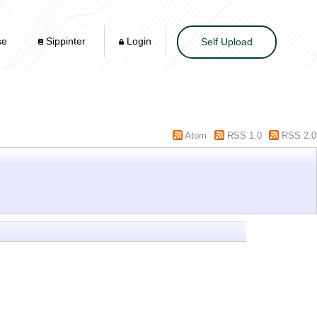
se
Sippinter
Login
Self Upload
Atom
RSS 1.0
RSS 2.0