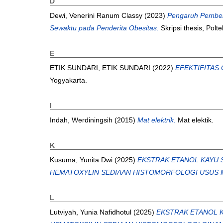
D
Dewi, Venerini Ranum Classy
(2023)
Pengaruh Pember
Sewaktu pada Penderita Obesitas.
Skripsi thesis, Pol
E
ETIK SUNDARI, ETIK SUNDARI
(2022)
EFEKTIFITAS
Yogyakarta.
I
Indah, Werdiningsih
(2015)
Mat elektrik.
Mat elektik.
K
Kusuma, Yunita Dwi
(2025)
EKSTRAK ETANOL KAYU S
HEMATOXYLIN SEDIAAN HISTOMORFOLOGI USUS ME
L
Lutviyah, Yunia Nafidhotul
(2025)
EKSTRAK ETANOL K