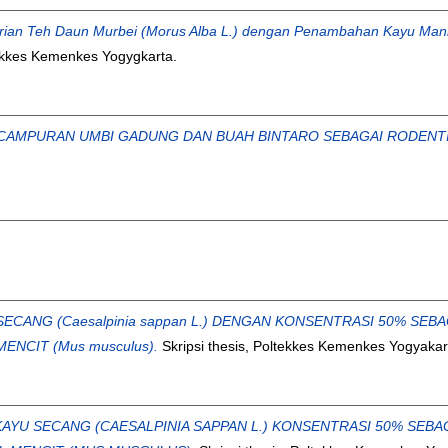
ian Teh Daun Murbei (Morus Alba L.) dengan Penambahan Kayu Man
tekkes Kemenkes Yogygkarta.
 CAMPURAN UMBI GADUNG DAN BUAH BINTARO SEBAGAI RODENTIS
ECANG (Caesalpinia sappan L.) DENGAN KONSENTRASI 50% SE
NCIT (Mus musculus).
Skripsi thesis, Poltekkes Kemenkes Yogyakar
AYU SECANG (CAESALPINIA SAPPAN L.) KONSENTRASI 50% SEB