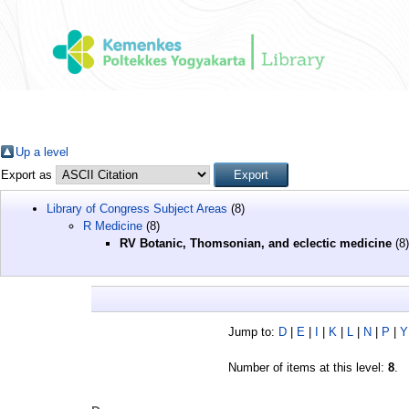
Up a level
Export as
Library of Congress Subject Areas
(8)
R Medicine
(8)
RV Botanic, Thomsonian, and eclectic medicine
(8)
Jump to:
D
|
E
|
I
|
K
|
L
|
N
|
P
|
Y
Number of items at this level:
8
.