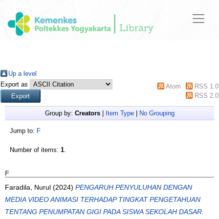
Up a level
Export as
Atom
RSS 1.0
RSS 2.0
Group by:
Creators
|
Item Type
|
No Grouping
Jump to:
F
Number of items:
1
.
F
Faradila, Nurul
(2024)
PENGARUH PENYULUHAN DENGAN
MEDIA VIDEO ANIMASI TERHADAP TINGKAT PENGETAHUAN
TENTANG PENUMPATAN GIGI PADA SISWA SEKOLAH DASAR.