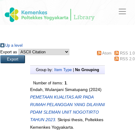
Up a level
Export as
Atom
RSS 1.0
RSS 2.0
Group by:
Item Type
|
No Grouping
Number of items:
1
.
Endah, Wulanjani Simatupang
(2024)
PEMETAAN KUALITAS AIR PADA
RUMAH PELANGGAN YANG DILAYANI
PDAM SLEMAN UNIT NOGOTIRTO
TAHUN 2023.
Skripsi thesis, Poltekkes
Kemenkes Yogyakarta.