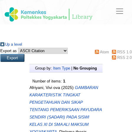
Up a level
Export as
Atom
RSS 1.0
RSS 2.0
Group by:
Item Type
|
No Grouping
Number of items:
1
.
Afriyani, Vivi ova
(2025)
GAMBARAN
KARAKTERISTIK TINGKAT
PENGETAHUAN DAN SIKAP
TENTANG PEMERIKSAAN PAYUDARA
SENDIRI (SADARI) PADA SISWI
KELAS XI DI SMA ALI MAKSUM
YOGYAKARTA.
Diploma thesis,