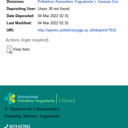
Divisions:
Poltekkes Kemenkes Yogyakarta > Jurusan Gizi
Depositing User:
Users 30 not found.
Date Deposited:
04 Mar 2022 02:31
Last Modified:
04 Mar 2022 02:31
URI:
http://eprints.poltekkesjogja.ac.id/id/eprint/7816
Actions (login required)
View Item
Jl. Tatabumi No.3 Banyuraden,
Gamping, Sleman, Yogyakarta
0274-617601