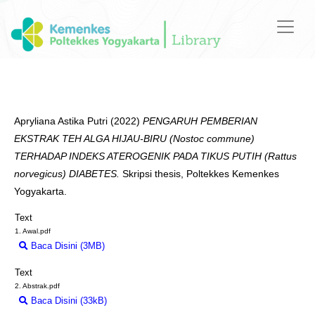
Apryliana Astika Putri
(2022)
PENGARUH PEMBERIAN
EKSTRAK TEH ALGA HIJAU-BIRU (Nostoc commune)
TERHADAP INDEKS ATEROGENIK PADA TIKUS PUTIH (Rattus
norvegicus) DIABETES.
Skripsi thesis, Poltekkes Kemenkes
Yogyakarta.
Text
1. Awal.pdf
Baca Disini (3MB)
Download (3MB)
Text
2. Abstrak.pdf
Baca Disini (33kB)
Download (33kB)