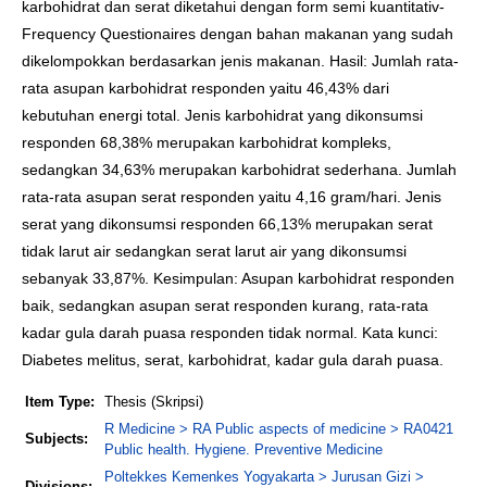
karbohidrat dan serat diketahui dengan form semi kuantitativ-
Frequency Questionaires dengan bahan makanan yang sudah
dikelompokkan berdasarkan jenis makanan. Hasil: Jumlah rata-
rata asupan karbohidrat responden yaitu 46,43% dari
kebutuhan energi total. Jenis karbohidrat yang dikonsumsi
responden 68,38% merupakan karbohidrat kompleks,
sedangkan 34,63% merupakan karbohidrat sederhana. Jumlah
rata-rata asupan serat responden yaitu 4,16 gram/hari. Jenis
serat yang dikonsumsi responden 66,13% merupakan serat
tidak larut air sedangkan serat larut air yang dikonsumsi
sebanyak 33,87%. Kesimpulan: Asupan karbohidrat responden
baik, sedangkan asupan serat responden kurang, rata-rata
kadar gula darah puasa responden tidak normal. Kata kunci:
Diabetes melitus, serat, karbohidrat, kadar gula darah puasa.
Item Type:
Thesis (Skripsi)
R Medicine > RA Public aspects of medicine > RA0421
Subjects:
Public health. Hygiene. Preventive Medicine
Poltekkes Kemenkes Yogyakarta > Jurusan Gizi >
Divisions: