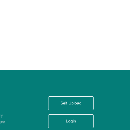
Self Upload
ry
Login
KES