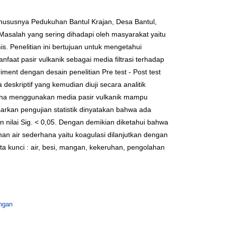
ususnya Pedukuhan Bantul Krajan, Desa Bantul,
asalah yang sering dihadapi oleh masyarakat yaitu
s. Penelitian ini bertujuan untuk mengetahui
at pasir vulkanik sebagai media filtrasi terhadap
ent dengan desain penelitian Pre test - Post test
eskriptif yang kemudian diuji secara analitik
erhana menggunakan media pasir vulkanik mampu
an pengujian statistik dinyatakan bahwa ada
 nilai Sig. < 0,05. Dengan demikian diketahui bahwa
n air sederhana yaitu koagulasi dilanjutkan dengan
ta kunci : air, besi, mangan, kekeruhan, pengolahan
ngan