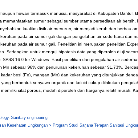
aupun hewan termasuk manusia, masyarakat di Kabupaten Bantul, kh
a memanfaatkan sumur sebagai sumber utama persediaan air bersih. M
yebabkan kualitas fisik air menurun, air menjadi keruh dan berbau ami
ruhan pada air sumur gali dengan pengolahan air sederhana dan manfa
han pada air sumur gali. Penelitian ini merupakan penelitian Experim
Sedangkan untuk menguji hipotesis data yang diperoleh diuji secara d
ram SPSS 16.0 for Windows. Hasil penelitian dari pengolahan air sed
Mn sebesar 96% dan penurunan kekeruhan sebesar 91,73%. Berdasark
kadar besi (Fe), mangan (Mn) dan kekeruhan yang ditunjukkan dengan
yang berbentuk senyawa organik dan koloid cukup dilakukan pengolaha
 memiliki sifat porous, mudah diperoleh dan harganya relatif murah. Ka
logy. Sanitary engineering
an Kesehatan Lingkungan > Program Studi Sarjana Terapan Sanitasi Lingku