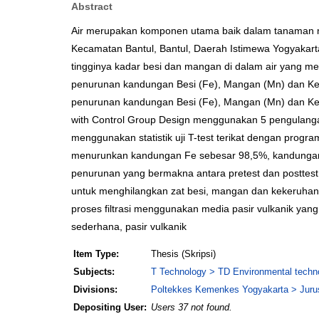
Abstract
Air merupakan komponen utama baik dalam tanaman m
Kecamatan Bantul, Bantul, Daerah Istimewa Yogyakart
tingginya kadar besi dan mangan di dalam air yang men
penurunan kandungan Besi (Fe), Mangan (Mn) dan Keke
penurunan kandungan Besi (Fe), Mangan (Mn) dan Kekeru
with Control Group Design menggunakan 5 pengulangan. 
menggunakan statistik uji T-test terikat dengan prog
menurunkan kandungan Fe sebesar 98,5%, kandungan 
penurunan yang bermakna antara pretest dan posttest 
untuk menghilangkan zat besi, mangan dan kekeruhan 
proses filtrasi menggunakan media pasir vulkanik yang
sederhana, pasir vulkanik
Item Type:
Thesis (Skripsi)
Subjects:
T Technology > TD Environmental techno
Divisions:
Poltekkes Kemenkes Yogyakarta > Jurus
Depositing User:
Users 37 not found.