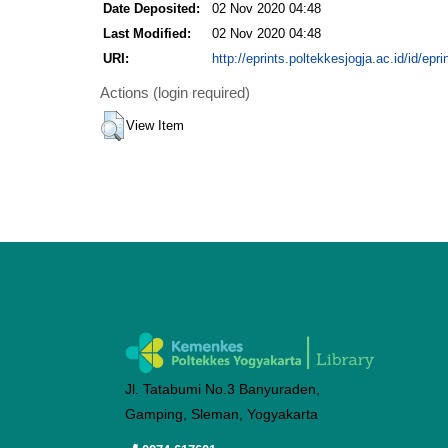
Date Deposited:
02 Nov 2020 04:48
Last Modified:
02 Nov 2020 04:48
URI:
http://eprints.poltekkesjogja.ac.id/id/epri
Actions (login required)
View Item
Jl. Tatabumi No.3 Banyuraden,
Gamping, Sleman, Yogyakarta