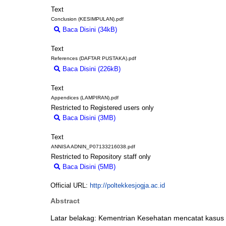
Text
Conclusion (KESIMPULAN).pdf
Baca Disini (34kB)
Download (34kB)
Text
References (DAFTAR PUSTAKA).pdf
Baca Disini (226kB)
Download (226kB)
Text
Appendices (LAMPIRAN).pdf
Restricted to Registered users only
Baca Disini (3MB)
Download (3MB)
Text
ANNISA ADNIN_P07133216038.pdf
Restricted to Repository staff only
Baca Disini (5MB)
Download (5MB)
Official URL:
http://poltekkesjogja.ac.id
Abstract
Latar belakag: Kementrian Kesehatan mencatat kasus 