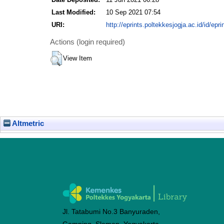
Last Modified:
10 Sep 2021 07:54
URI:
http://eprints.poltekkesjogja.ac.id/id/epri
Actions (login required)
View Item
Altmetric
Jl. Tatabumi No.3 Banyuraden,
Gamping, Sleman, Yogyakarta