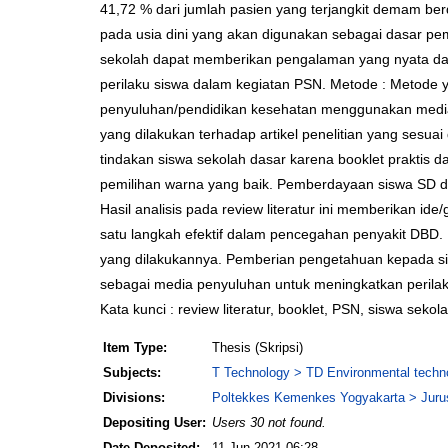
41,72 % dari jumlah pasien yang terjangkit demam 
pada usia dini yang akan digunakan sebagai dasar p
sekolah dapat memberikan pengalaman yang nyata da
perilaku siswa dalam kegiatan PSN. Metode : Metode ya
penyuluhan/pendidikan kesehatan menggunakan media boo
yang dilakukan terhadap artikel penelitian yang sesu
tindakan siswa sekolah dasar karena booklet praktis 
pemilihan warna yang baik. Pemberdayaan siswa SD dal
Hasil analisis pada review literatur ini memberikan 
satu langkah efektif dalam pencegahan penyakit DBD
yang dilakukannya. Pemberian pengetahuan kepada si
sebagai media penyuluhan untuk meningkatkan peril
Kata kunci : review literatur, booklet, PSN, siswa sekol
Item Type:
Thesis (Skripsi)
Subjects:
T Technology > TD Environmental techno
Divisions:
Poltekkes Kemenkes Yogyakarta > Jurus
Depositing User:
Users 30 not found.
Date Deposited:
11 Jun 2021 06:28