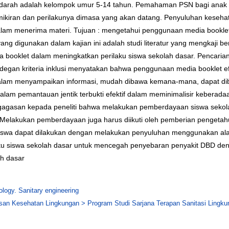
berdarah adalah kelompok umur 5-14 tahun. Pemahaman PSN bagi anak
emikiran dan perilakunya dimasa yang akan datang. Penyuluhan kes
lam menerima materi. Tujuan : mengetahui penggunaan media bookle
ng digunakan dalam kajian ini adalah studi literatur yang mengkaji b
klet dalam meningkatkan perilaku siswa sekolah dasar. Pencarian arti
ai degan kriteria inklusi menyatakan bahwa penggunaan media booklet 
dalam menyampaikan informasi, mudah dibawa kemana-mana, dapat dibac
am pemantauan jentik terbukti efektif dalam meminimalisir keberadaa
ide/gagasan kepada peneliti bahwa melakukan pemberdayaan siswa seko
. Melakukan pemberdayaan juga harus diikuti oleh pemberian penget
swa dapat dilakukan dengan melakukan penyuluhan menggunakan alat b
aku siswa sekolah dasar untuk mencegah penyebaran penyakit DBD de
ah dasar
logy. Sanitary engineering
an Kesehatan Lingkungan > Program Studi Sarjana Terapan Sanitasi Lingku