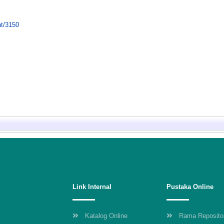
nt/3150
Link Internal
Pustaka Online
Katalog Online
Rama Reposito