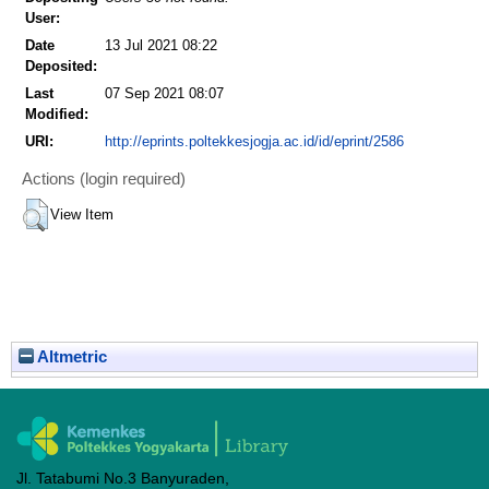
User:
Date
13 Jul 2021 08:22
Deposited:
Last
07 Sep 2021 08:07
Modified:
URI:
http://eprints.poltekkesjogja.ac.id/id/eprint/2586
Actions (login required)
View Item
Altmetric
Jl. Tatabumi No.3 Banyuraden,