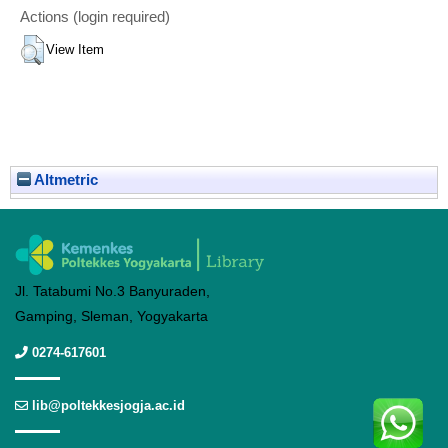
Actions (login required)
View Item
Altmetric
Jl. Tatabumi No.3 Banyuraden,
Gamping, Sleman, Yogyakarta
0274-617601
lib@poltekkesjogja.ac.id