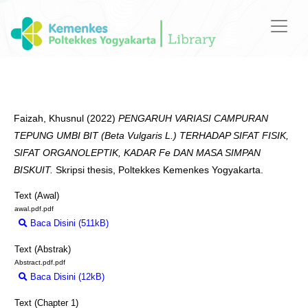
Faizah, Khusnul
(2022)
PENGARUH VARIASI CAMPURAN
TEPUNG UMBI BIT (Beta Vulgaris L.) TERHADAP SIFAT FISIK,
SIFAT ORGANOLEPTIK, KADAR Fe DAN MASA SIMPAN
BISKUIT.
Skripsi thesis, Poltekkes Kemenkes Yogyakarta.
Text (Awal)
awal.pdf.pdf
Baca Disini (511kB)
Download (511kB)
Text (Abstrak)
Abstract.pdf.pdf
Baca Disini (12kB)
Download (12kB)
Text (Chapter 1)