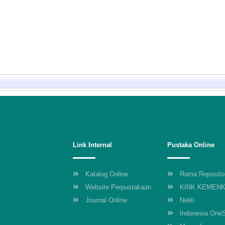
Link Internal
Pustaka Online
Katalog Online
Rama Reposito
Website Perpustakaan
KINK KEMEN
Journal Online
Neliti
Indonesia One