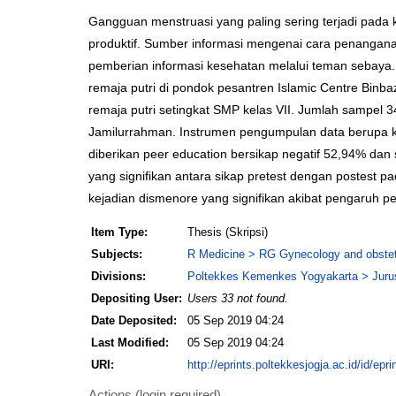
Gangguan menstruasi yang paling sering terjadi pad
produktif. Sumber informasi mengenai cara penangana
pemberian informasi kesehatan melalui teman sebaya.
remaja putri di pondok pesantren Islamic Centre Binbaz
remaja putri setingkat SMP kelas VII. Jumlah sampel
Jamilurrahman. Instrumen pengumpulan data berupa k
diberikan peer education bersikap negatif 52,94% dan 
yang signifikan antara sikap pretest dengan postest 
kejadian dismenore yang signifikan akibat pengaruh pe
Item Type:
Thesis (Skripsi)
Subjects:
R Medicine > RG Gynecology and obstet
Divisions:
Poltekkes Kemenkes Yogyakarta > Jurus
Depositing User:
Users 33 not found.
Date Deposited:
05 Sep 2019 04:24
Last Modified:
05 Sep 2019 04:24
URI:
http://eprints.poltekkesjogja.ac.id/id/epri
Actions (login required)