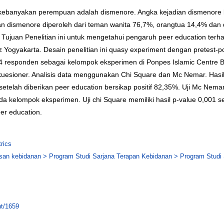
a kebanyakan perempuan adalah dismenore. Angka kejadian dismenore 
n dismenore diperoleh dari teman wanita 76,7%, orangtua 14,4% dan d
 Tujuan Penelitian ini untuk mengetahui pengaruh peer education ter
 Yogyakarta. Desain penelitian ini quasy experiment dengan pretest-pos
 34 responden sebagai kelompok eksperimen di Ponpes Islamic Centre 
uesioner. Analisis data menggunakan Chi Square dan Mc Nemar. Hasi
setelah diberikan peer education bersikap positif 82,35%. Uji Mc Nema
pada kelompok eksperimen. Uji chi Square memiliki hasil p-value 0,00
er education.
rics
an kebidanan > Program Studi Sarjana Terapan Kebidanan > Program Studi S
nt/1659