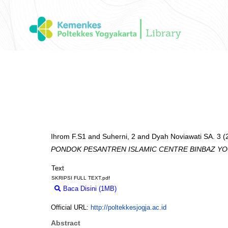
Ihrom F.S1
and
Suherni, 2
and
Dyah Noviawati SA. 3
(
PONDOK PESANTREN ISLAMIC CENTRE BINBAZ YO
Text
SKRIPSI FULL TEXT.pdf
Baca Disini (1MB)
Download (1MB)
Official URL:
http://poltekkesjogja.ac.id
Abstract