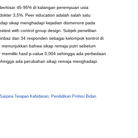
berkisar 45-95% di kalangan perempuan usia
okter 3,5%. Peer education adalah salah satu
hadap sikap menghadapi kejadian dismenore pada
test with control group design. Subjek penelitian
Binbaz dan 34 responden sebagai kelompok kontrol di
l menunjukkan bahwa sikap remaja putri sebelum
r memiliki hasil p-value 0,004 sehingga ada perbedaan
1 sehingga ada perubahan sikap remaja menghadapi
arjana Terapan Kebidanan, Pendidikan Profesi Bidan