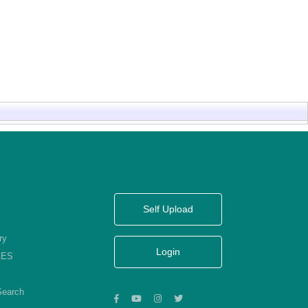
Self Upload
ry
Login
KES
Search