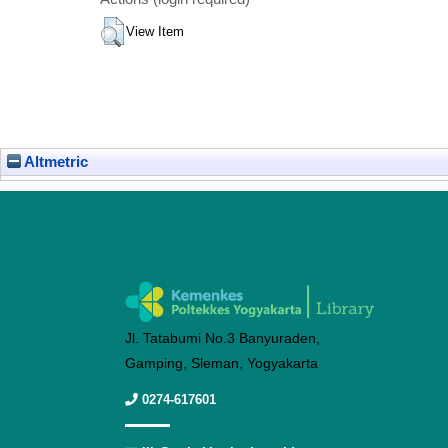
View Item
Altmetric
Jl. Tatabumi No.3 Banyuraden,
Gamping, Sleman, Yogyakarta
0274-617601