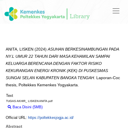
ANITA, LISKEN
(2024)
ASUHAN BERKESINAMBUNGAN PADA
NY.L UMUR 22 TAHUN DARI MASA KEHAMILAN SAMPAI
KELUARGA BERENCANA DENGAN FAKTOR RISIKO
KEKURANGAN ENERGI KRONIK (KEK) DI PUSKESMAS
SUNGAI SELAN KABUPATEN BANGKA TENGAH.
Laporan-Coc
thesis, Poltekkes Kemenkes Yogyakarta.
Text
TUGAS AKHIR_ LISKEN ANITA.pdf
Baca Disini (5MB)
Download (5MB)
Official URL:
https://poltekkesjogja.ac.id/
Abstract