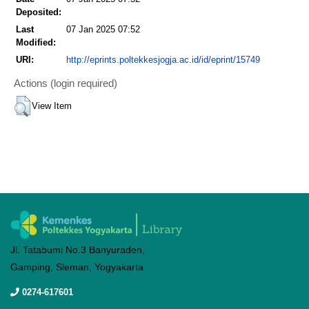
Deposited:
Last
07 Jan 2025 07:52
Modified:
URI:
http://eprints.poltekkesjogja.ac.id/id/eprint/15749
Actions (login required)
View Item
Jl. Tatabumi No.3 Banyuraden,
Gamping, Sleman, Yogyakarta
0274-617601