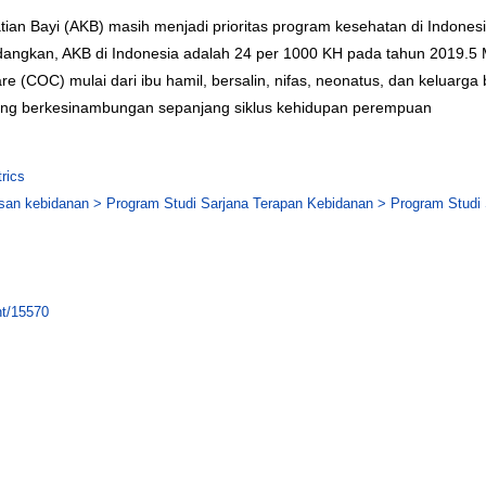
an Bayi (AKB) masih menjadi prioritas program kesehatan di Indones
angkan, AKB di Indonesia adalah 24 per 1000 KH pada tahun 2019.5 M
are (COC) mulai dari ibu hamil, bersalin, nifas, neonatus, dan kelua
ang berkesinambungan sepanjang siklus kehidupan perempuan
rics
an kebidanan > Program Studi Sarjana Terapan Kebidanan > Program Studi S
int/15570