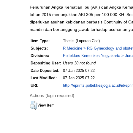
Penurunan Angka Kematian Ibu (AKI) dan Angka Kemati
tahun 2015 menunjukkan AKI 305 per 100.000 KH. Sed
diperlukan asuhan kebidanan berbasis Continuity of C
mandiri dan bertanggung jawab terhadap asuhanan y
Item Type:
Thesis (Laporan-Coc)
Subjects:
R Medicine > RG Gynecology and obstet
Divisions:
Poltekkes Kemenkes Yogyakarta > Jurus
Depositing User:
Users 30 not found.
Date Deposited:
07 Jan 2025 07:22
Last Modified:
07 Jan 2025 07:22
URI:
http://eprints.poltekkesjogja.ac.id/id/epr
Actions (login required)
View Item