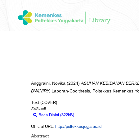
Anggraini, Novika
(2024)
ASUHAN KEBIDANAN BERKE
DWINIRY.
Laporan-Coc thesis, Poltekkes Kemenkes Yo
Text (COVER)
AWAL.pdf
Baca Disini (822kB)
Download (822kB)
Official URL:
http://poltekkesjogja.ac.id
Abstract