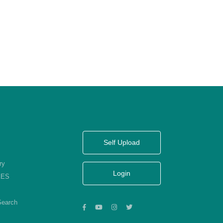
Self Upload
ry
Login
KES
Search