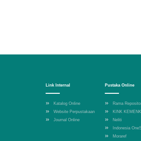
Link Internal
Pustaka Online
Katalog Online
Rama Reposito
Website Perpustakaan
KINK KEMEN
Journal Online
Neliti
Indonesia One
Moraref