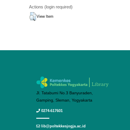
Actions (login required)
View Item
Jl. Tatabumi No.3 Banyuraden,
Gamping, Sleman, Yogyakarta
0274-617601
lib@poltekkesjogja.ac.id