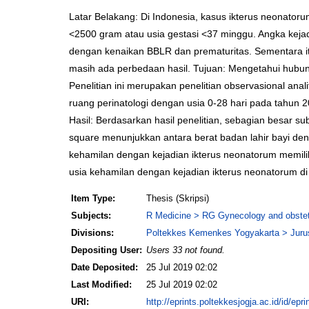
Latar Belakang: Di Indonesia, kasus ikterus neonator
<2500 gram atau usia gestasi <37 minggu. Angka kejad
dengan kenaikan BBLR dan prematuritas. Sementara itu,
masih ada perbedaan hasil. Tujuan: Mengetahui hubun
Penelitian ini merupakan penelitian observasional anal
ruang perinatologi dengan usia 0-28 hari pada tahun 
Hasil: Berdasarkan hasil penelitian, sebagian besar su
square menunjukkan antara berat badan lahir bayi den
kehamilan dengan kejadian ikterus neonatorum memili
usia kehamilan dengan kejadian ikterus neonatorum 
Item Type:
Thesis (Skripsi)
Subjects:
R Medicine > RG Gynecology and obstet
Divisions:
Poltekkes Kemenkes Yogyakarta > Jurus
Depositing User:
Users 33 not found.
Date Deposited:
25 Jul 2019 02:02
Last Modified:
25 Jul 2019 02:02
URI:
http://eprints.poltekkesjogja.ac.id/id/epri