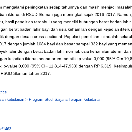
um mengalami peningkatan setiap tahunnya dan masih menjadi masalah p
ian ikterus di RSUD Sleman juga meningkat sejak 2016-2017. Namun, p
 hasil penelitian terdahulu yang meneliti hubungan berat badan lahir
gan berat badan lahir bayi dan usia kehamilan dengan kejadian ikte
itik dengan desain cross-sectional. Populasi penelitian ini adalah selu
2017 dengan jumlah 1084 bayi dan besar sampel 332 bayi yang memenuh
byek lahir dengan berat badan lahir normal, usia kehamilan aterm, dan 
gan kejadian ikterus neonatorum memiliki p-value 0,000 (95% CI= 10,
ki p-value 0,000 (95% CI= 11,814-47,933) dengan RP 6,319. Kesimpula
di RSUD Sleman tahun 2017.
rics
an kebidanan > Program Studi Sarjana Terapan Kebidanan
nt/1463