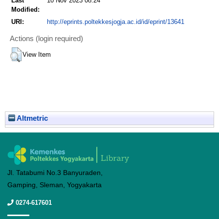
Last
10 Nov 2023 08:24
Modified:
URI:
http://eprints.poltekkesjogja.ac.id/id/eprint/13641
Actions (login required)
View Item
Altmetric
Jl. Tatabumi No.3 Banyuraden,
Gamping, Sleman, Yogyakarta
0274-617601