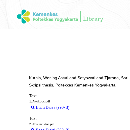
Kurnia, Wening Astuti
and
Setyowati
and
Tjarono, Sari
Skripsi thesis, Poltekkes Kemenkes Yogyakarta.
Text
1. Awal.doc.pdf
Baca Disini (770kB)
Download (770kB)
Text
2. Abstract.doc.pdf