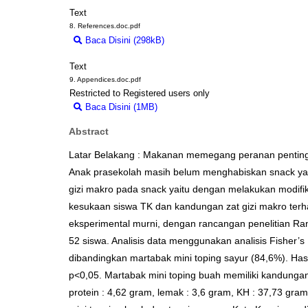
Text
8. References.doc.pdf
Baca Disini (298kB)
Download (298kB)
Text
9. Appendices.doc.pdf
Restricted to Registered users only
Baca Disini (1MB)
Download (1MB)
Abstract
Latar Belakang : Makanan memegang peranan pentin
Anak prasekolah masih belum menghabiskan snack yang
gizi makro pada snack yaitu dengan melakukan modifika
kesukaan siswa TK dan kandungan zat gizi makro terhad
eksperimental murni, dengan rancangan penelitian Ra
52 siswa. Analisis data menggunakan analisis Fisher’s
dibandingkan martabak mini toping sayur (84,6%). Has
p<0,05. Martabak mini toping buah memiliki kandungan e
protein : 4,62 gram, lemak : 3,6 gram, KH : 37,73 gr