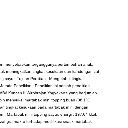
kan menyebabkan terganggunya pertumbuhan anak.
ntuk meningkatkan tingkat kesukaan dan kandungan zat
 sayur. Tujuan Penlitian : Mengetahui tingkat
ode Penelitian : Penelitian ini adalah penelitian
 ABA Kuncen II Wirobrajan Yogyakarta yang berjumlah
lebih menyukai martabak mini topping buah (98,1%)
daan tingkat kesukaan pada martabak mini dengan
am. Martabak mini topping sayur, energi : 197,64 kkal,
zat gizi makro terhadap modifikasi snack martabak