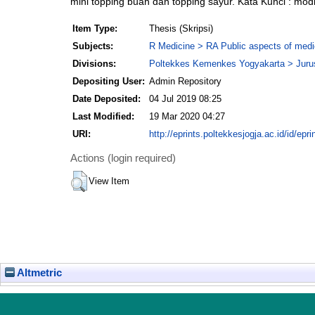
mini topping buah dan topping sayur. Kata Kunci : modi
Item Type:
Thesis (Skripsi)
Subjects:
R Medicine > RA Public aspects of medi
Divisions:
Poltekkes Kemenkes Yogyakarta > Jurusa
Depositing User:
Admin Repository
Date Deposited:
04 Jul 2019 08:25
Last Modified:
19 Mar 2020 04:27
URI:
http://eprints.poltekkesjogja.ac.id/id/epri
Actions (login required)
View Item
Altmetric