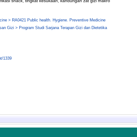
fikasi snack, tingkat kesukaan, kandungan zat gizi makro
cine > RA0421 Public health. Hygiene. Preventive Medicine
n Gizi > Program Studi Sarjana Terapan Gizi dan Dietetika
nt/1339