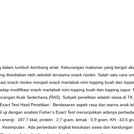
g dalam tumbuh kembang anak. Kekurangan makanan yang bergizi a
 disediakan oleh sekolah terutama snack risoles. Salah satu cara u
si snack risoles menjadi snack martabak mini topping buah dan topping
ap modifikasi snack martabak mini topping buah dan topping sayur. Met
ncangan Acak Sederhana (RAS). Subyek penelitian adalah siswa di TK
 Exact Test Hasil Penelitian : Berdasaran aspek rasa dan warna anak 
il uji dengan analisis Fisher’s Exact Test menunjukkan adanya perbe
nergi : 187,7 kkal, protein : 2,7 gram, lemak : 0,9 gram, KH : 43,5 gr
am. Kesimpulan : Ada perbedaan tingkat kesukaan siswa dan kandungan 