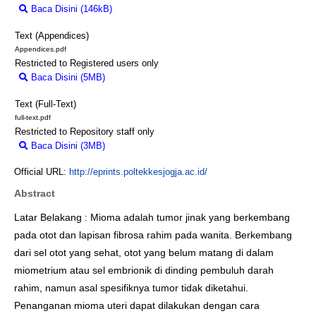
Baca Disini (146kB)
Download (146kB)
Text (Appendices)
Appendices.pdf
Restricted to Registered users only
Baca Disini (5MB)
Download (5MB)
Text (Full-Text)
full-text.pdf
Restricted to Repository staff only
Baca Disini (3MB)
Download (3MB)
Official URL:
http://eprints.poltekkesjogja.ac.id/
Abstract
Latar Belakang : Mioma adalah tumor jinak yang berkembang
pada otot dan lapisan fibrosa rahim pada wanita. Berkembang
dari sel otot yang sehat, otot yang belum matang di dalam
miometrium atau sel embrionik di dinding pembuluh darah
rahim, namun asal spesifiknya tumor tidak diketahui.
Penanganan mioma uteri dapat dilakukan dengan cara