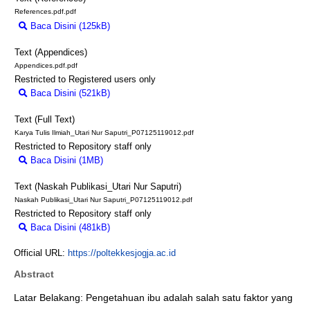
References.pdf.pdf
Baca Disini (125kB)
Download (125kB)
Text (Appendices)
Appendices.pdf.pdf
Restricted to Registered users only
Baca Disini (521kB)
Download (521kB)
Text (Full Text)
Karya Tulis Ilmiah_Utari Nur Saputri_P07125119012.pdf
Restricted to Repository staff only
Baca Disini (1MB)
Download (1MB)
Text (Naskah Publikasi_Utari Nur Saputri)
Naskah Publikasi_Utari Nur Saputri_P07125119012.pdf
Restricted to Repository staff only
Baca Disini (481kB)
Download (481kB)
Official URL:
https://poltekkesjogja.ac.id
Abstract
Latar Belakang: Pengetahuan ibu adalah salah satu faktor yang