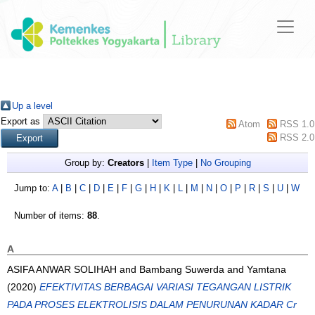
Up a level
Export as
Atom
RSS 1.0
RSS 2.0
Group by:
Creators
|
Item Type
|
No Grouping
Jump to:
A
|
B
|
C
|
D
|
E
|
F
|
G
|
H
|
K
|
L
|
M
|
N
|
O
|
P
|
R
|
S
|
U
|
W
Number of items:
88
.
A
ASIFA ANWAR SOLIHAH
and
Bambang Suwerda
and
Yamtana
(2020)
EFEKTIVITAS BERBAGAI VARIASI TEGANGAN LISTRIK
PADA PROSES ELEKTROLISIS DALAM PENURUNAN KADAR Cr