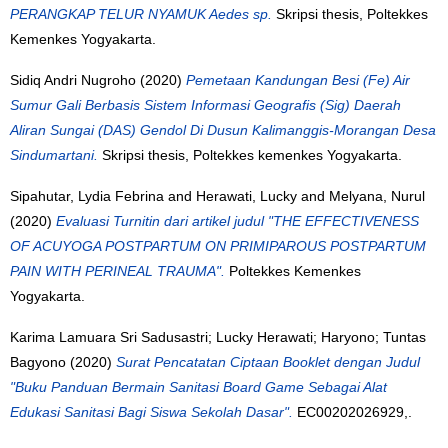
PERANGKAP TELUR NYAMUK Aedes sp.
Skripsi thesis, Poltekkes
Kemenkes Yogyakarta.
Sidiq Andri Nugroho
(2020)
Pemetaan Kandungan Besi (Fe) Air
Sumur Gali Berbasis Sistem Informasi Geografis (Sig) Daerah
Aliran Sungai (DAS) Gendol Di Dusun Kalimanggis-Morangan Desa
Sindumartani.
Skripsi thesis, Poltekkes kemenkes Yogyakarta.
Sipahutar, Lydia Febrina
and
Herawati, Lucky
and
Melyana, Nurul
(2020)
Evaluasi Turnitin dari artikel judul "THE EFFECTIVENESS
OF ACUYOGA POSTPARTUM ON PRIMIPAROUS POSTPARTUM
PAIN WITH PERINEAL TRAUMA".
Poltekkes Kemenkes
Yogyakarta.
Karima Lamuara Sri Sadusastri; Lucky Herawati; Haryono; Tuntas
Bagyono (2020)
Surat Pencatatan Ciptaan Booklet dengan Judul
"Buku Panduan Bermain Sanitasi Board Game Sebagai Alat
Edukasi Sanitasi Bagi Siswa Sekolah Dasar".
EC00202026929,.