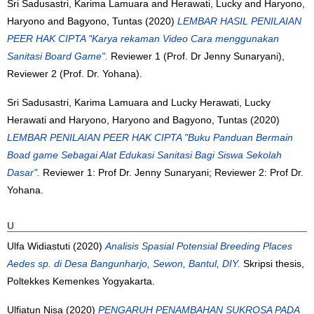
Sri Sadusastri, Karima Lamuara
and
Herawati, Lucky
and
Haryono,
Haryono
and
Bagyono, Tuntas
(2020)
LEMBAR HASIL PENILAIAN
PEER HAK CIPTA "Karya rekaman Video Cara menggunakan
Sanitasi Board Game".
Reviewer 1 (Prof. Dr Jenny Sunaryani),
Reviewer 2 (Prof. Dr. Yohana).
Sri Sadusastri, Karima Lamuara
and
Lucky Herawati, Lucky
Herawati
and
Haryono, Haryono
and
Bagyono, Tuntas
(2020)
LEMBAR PENILAIAN PEER HAK CIPTA "Buku Panduan Bermain
Boad game Sebagai Alat Edukasi Sanitasi Bagi Siswa Sekolah
Dasar".
Reviewer 1: Prof Dr. Jenny Sunaryani; Reviewer 2: Prof Dr.
Yohana.
U
Ulfa Widiastuti
(2020)
Analisis Spasial Potensial Breeding Places
Aedes sp. di Desa Bangunharjo, Sewon, Bantul, DIY.
Skripsi thesis,
Poltekkes Kemenkes Yogyakarta.
Ulfiatun Nisa
(2020)
PENGARUH PENAMBAHAN SUKROSA PADA