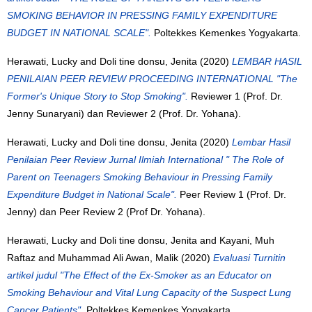
SMOKING BEHAVIOR IN PRESSING FAMILY EXPENDITURE
BUDGET IN NATIONAL SCALE".
Poltekkes Kemenkes Yogyakarta.
Herawati, Lucky
and
Doli tine donsu, Jenita
(2020)
LEMBAR HASIL
PENILAIAN PEER REVIEW PROCEEDING INTERNATIONAL "The
Former's Unique Story to Stop Smoking".
Reviewer 1 (Prof. Dr.
Jenny Sunaryani) dan Reviewer 2 (Prof. Dr. Yohana).
Herawati, Lucky
and
Doli tine donsu, Jenita
(2020)
Lembar Hasil
Penilaian Peer Review Jurnal Ilmiah International " The Role of
Parent on Teenagers Smoking Behaviour in Pressing Family
Expenditure Budget in National Scale".
Peer Review 1 (Prof. Dr.
Jenny) dan Peer Review 2 (Prof Dr. Yohana).
Herawati, Lucky
and
Doli tine donsu, Jenita
and
Kayani, Muh
Raftaz
and
Muhammad Ali Awan, Malik
(2020)
Evaluasi Turnitin
artikel judul "The Effect of the Ex-Smoker as an Educator on
Smoking Behaviour and Vital Lung Capacity of the Suspect Lung
Cancer Patients".
Poltekkes Kemenkes Yogyakarta.