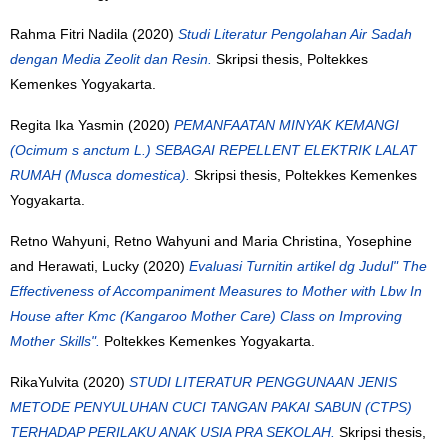
Rahma Fitri Nadila
(2020)
Studi Literatur Pengolahan Air Sadah
dengan Media Zeolit dan Resin.
Skripsi thesis, Poltekkes
Kemenkes Yogyakarta.
Regita Ika Yasmin
(2020)
PEMANFAATAN MINYAK KEMANGI
(Ocimum s anctum L.) SEBAGAI REPELLENT ELEKTRIK LALAT
RUMAH (Musca domestica).
Skripsi thesis, Poltekkes Kemenkes
Yogyakarta.
Retno Wahyuni, Retno Wahyuni
and
Maria Christina, Yosephine
and
Herawati, Lucky
(2020)
Evaluasi Turnitin artikel dg Judul" The
Effectiveness of Accompaniment Measures to Mother with Lbw In
House after Kmc (Kangaroo Mother Care) Class on Improving
Mother Skills".
Poltekkes Kemenkes Yogyakarta.
RikaYulvita
(2020)
STUDI LITERATUR PENGGUNAAN JENIS
METODE PENYULUHAN CUCI TANGAN PAKAI SABUN (CTPS)
TERHADAP PERILAKU ANAK USIA PRA SEKOLAH.
Skripsi thesis,