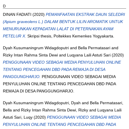
D
DINAN FADIATI
(2020)
PEMANFAATAN EKSTRAK DAUN SELEDRI
(Apium graveolens L.) DALAM BENTUK LILIN AROMATIK UNTUK
MENURUNKAN KEPADATAN LALAT DI PETERNAKAN AYAM
PETELUR X.
Skripsi thesis, Poltekkes Kemenkes Yogyakarta.
Dyah Kusumaningrum Widagdoputri
and
Bella Permatasari
and
Rizky Intan Rahma Sinta Dewi
and
Luqyana Laili Astuti Sari
(2020)
PENGGUNAAN VIDEO SEBAGAI MEDIA PENYULUHAN ONLINE
TENTANG PENCEGAHAN DBD PADA REMAJA DI DESA
PANGGUNGHARJO.
PENGGUNAAN VIDEO SEBAGAI MEDIA
PENYULUHAN ONLINE TENTANG PENCEGAHAN DBD PADA
REMAJA DI DESA PANGGUNGHARJO.
Dyah Kusumaningrum Widagdoputri, Dyah
and
Bella Permatasari,
Bella
and
Rizky Intan Rahma Sinta Dewi, Rizky
and
Luqyana Laili
Astuti Sari, Luqy
(2020)
PENGGUNAAN VIDEO SEBAGAI MEDIA
PENYULUHAN ONLINE TENTANG PENCEGAHAN DBD PADA