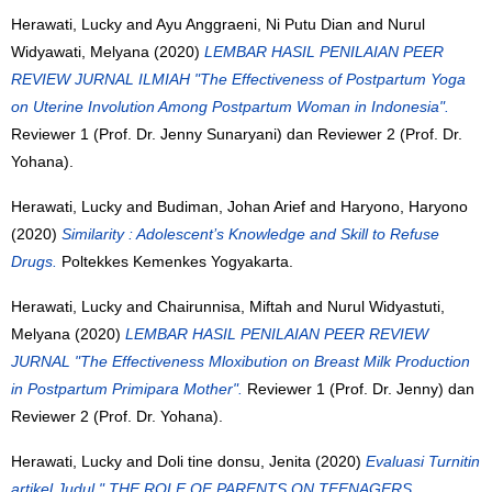
Herawati, Lucky
and
Ayu Anggraeni, Ni Putu Dian
and
Nurul
Widyawati, Melyana
(2020)
LEMBAR HASIL PENILAIAN PEER
REVIEW JURNAL ILMIAH "The Effectiveness of Postpartum Yoga
on Uterine Involution Among Postpartum Woman in Indonesia".
Reviewer 1 (Prof. Dr. Jenny Sunaryani) dan Reviewer 2 (Prof. Dr.
Yohana).
Herawati, Lucky
and
Budiman, Johan Arief
and
Haryono, Haryono
(2020)
Similarity : Adolescent’s Knowledge and Skill to Refuse
Drugs.
Poltekkes Kemenkes Yogyakarta.
Herawati, Lucky
and
Chairunnisa, Miftah
and
Nurul Widyastuti,
Melyana
(2020)
LEMBAR HASIL PENILAIAN PEER REVIEW
JURNAL "The Effectiveness Mloxibution on Breast Milk Production
in Postpartum Primipara Mother".
Reviewer 1 (Prof. Dr. Jenny) dan
Reviewer 2 (Prof. Dr. Yohana).
Herawati, Lucky
and
Doli tine donsu, Jenita
(2020)
Evaluasi Turnitin
artikel Judul " THE ROLE OF PARENTS ON TEENAGERS