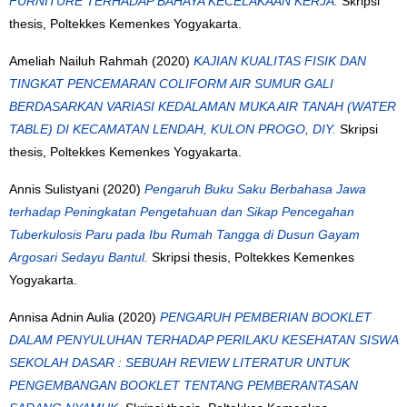
FURNITURE TERHADAP BAHAYA KECELAKAAN KERJA.
Skripsi
thesis, Poltekkes Kemenkes Yogyakarta.
Ameliah Nailuh Rahmah
(2020)
KAJIAN KUALITAS FISIK DAN
TINGKAT PENCEMARAN COLIFORM AIR SUMUR GALI
BERDASARKAN VARIASI KEDALAMAN MUKA AIR TANAH (WATER
TABLE) DI KECAMATAN LENDAH, KULON PROGO, DIY.
Skripsi
thesis, Poltekkes Kemenkes Yogyakarta.
Annis Sulistyani
(2020)
Pengaruh Buku Saku Berbahasa Jawa
terhadap Peningkatan Pengetahuan dan Sikap Pencegahan
Tuberkulosis Paru pada Ibu Rumah Tangga di Dusun Gayam
Argosari Sedayu Bantul.
Skripsi thesis, Poltekkes Kemenkes
Yogyakarta.
Annisa Adnin Aulia
(2020)
PENGARUH PEMBERIAN BOOKLET
DALAM PENYULUHAN TERHADAP PERILAKU KESEHATAN SISWA
SEKOLAH DASAR : SEBUAH REVIEW LITERATUR UNTUK
PENGEMBANGAN BOOKLET TENTANG PEMBERANTASAN