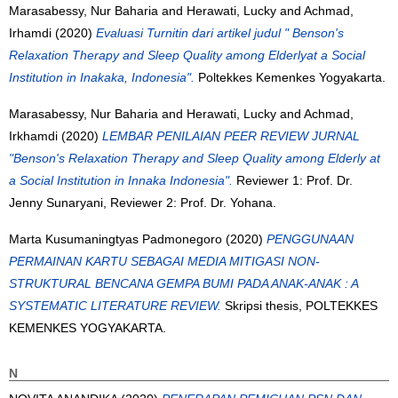
Marasabessy, Nur Baharia
and
Herawati, Lucky
and
Achmad,
Irhamdi
(2020)
Evaluasi Turnitin dari artikel judul " Benson's
Relaxation Therapy and Sleep Quality among Elderlyat a Social
Institution in Inakaka, Indonesia".
Poltekkes Kemenkes Yogyakarta.
Marasabessy, Nur Baharia
and
Herawati, Lucky
and
Achmad,
Irkhamdi
(2020)
LEMBAR PENILAIAN PEER REVIEW JURNAL
"Benson's Relaxation Therapy and Sleep Quality among Elderly at
a Social Institution in Innaka Indonesia".
Reviewer 1: Prof. Dr.
Jenny Sunaryani, Reviewer 2: Prof. Dr. Yohana.
Marta Kusumaningtyas Padmonegoro
(2020)
PENGGUNAAN
PERMAINAN KARTU SEBAGAI MEDIA MITIGASI NON-
STRUKTURAL BENCANA GEMPA BUMI PADA ANAK-ANAK : A
SYSTEMATIC LITERATURE REVIEW.
Skripsi thesis, POLTEKKES
KEMENKES YOGYAKARTA.
N