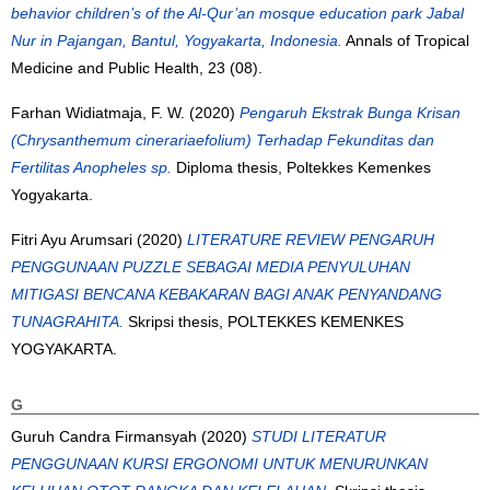
behavior children’s of the Al-Qur’an mosque education park Jabal
Nur in Pajangan, Bantul, Yogyakarta, Indonesia.
Annals of Tropical
Medicine and Public Health, 23 (08).
Farhan Widiatmaja, F. W.
(2020)
Pengaruh Ekstrak Bunga Krisan
(Chrysanthemum cinerariaefolium) Terhadap Fekunditas dan
Fertilitas Anopheles sp.
Diploma thesis, Poltekkes Kemenkes
Yogyakarta.
Fitri Ayu Arumsari
(2020)
LITERATURE REVIEW PENGARUH
PENGGUNAAN PUZZLE SEBAGAI MEDIA PENYULUHAN
MITIGASI BENCANA KEBAKARAN BAGI ANAK PENYANDANG
TUNAGRAHITA.
Skripsi thesis, POLTEKKES KEMENKES
YOGYAKARTA.
G
Guruh Candra Firmansyah
(2020)
STUDI LITERATUR
PENGGUNAAN KURSI ERGONOMI UNTUK MENURUNKAN