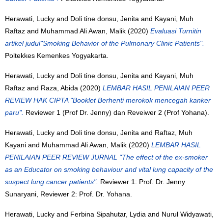
Herawati, Lucky
and
Doli tine donsu, Jenita
and
Kayani, Muh
Raftaz
and
Muhammad Ali Awan, Malik
(2020)
Evaluasi Turnitin
artikel judul"Smoking Behavior of the Pulmonary Clinic Patients".
Poltekkes Kemenkes Yogyakarta.
Herawati, Lucky
and
Doli tine donsu, Jenita
and
Kayani, Muh
Raftaz
and
Raza, Abida
(2020)
LEMBAR HASIL PENILAIAN PEER
REVIEW HAK CIPTA "Booklet Berhenti merokok mencegah kanker
paru".
Reviewer 1 (Prof Dr. Jenny) dan Reveiwer 2 (Prof Yohana).
Herawati, Lucky
and
Doli tine donsu, Jenita
and
Raftaz, Muh
Kayani
and
Muhammad Ali Awan, Malik
(2020)
LEMBAR HASIL
PENILAIAN PEER REVIEW JURNAL "The effect of the ex-smoker
as an Educator on smoking behaviour and vital lung capacity of the
suspect lung cancer patients".
Reviewer 1: Prof. Dr. Jenny
Sunaryani, Reviewer 2: Prof. Dr. Yohana.
Herawati, Lucky
and
Ferbina Sipahutar, Lydia
and
Nurul Widyawati,