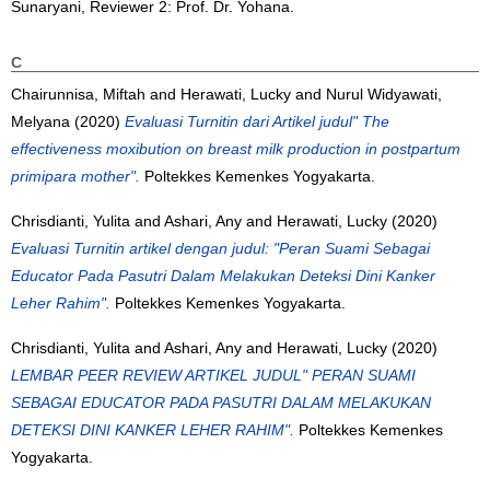
Sunaryani, Reviewer 2: Prof. Dr. Yohana.
C
Chairunnisa, Miftah
and
Herawati, Lucky
and
Nurul Widyawati,
Melyana
(2020)
Evaluasi Turnitin dari Artikel judul" The
effectiveness moxibution on breast milk production in postpartum
primipara mother".
Poltekkes Kemenkes Yogyakarta.
Chrisdianti, Yulita
and
Ashari, Any
and
Herawati, Lucky
(2020)
Evaluasi Turnitin artikel dengan judul: "Peran Suami Sebagai
Educator Pada Pasutri Dalam Melakukan Deteksi Dini Kanker
Leher Rahim".
Poltekkes Kemenkes Yogyakarta.
Chrisdianti, Yulita
and
Ashari, Any
and
Herawati, Lucky
(2020)
LEMBAR PEER REVIEW ARTIKEL JUDUL" PERAN SUAMI
SEBAGAI EDUCATOR PADA PASUTRI DALAM MELAKUKAN
DETEKSI DINI KANKER LEHER RAHIM".
Poltekkes Kemenkes
Yogyakarta.