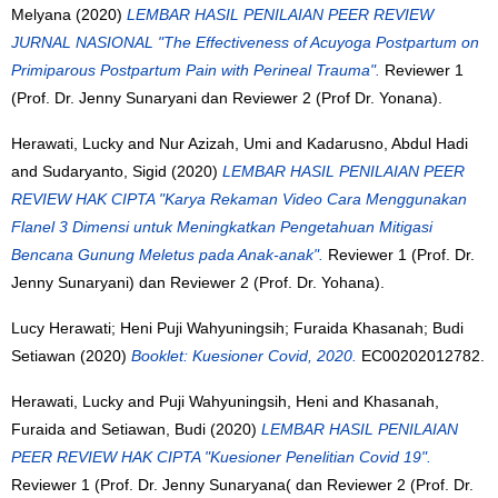
Melyana
(2020)
LEMBAR HASIL PENILAIAN PEER REVIEW
JURNAL NASIONAL "The Effectiveness of Acuyoga Postpartum on
Primiparous Postpartum Pain with Perineal Trauma".
Reviewer 1
(Prof. Dr. Jenny Sunaryani dan Reviewer 2 (Prof Dr. Yonana).
Herawati, Lucky
and
Nur Azizah, Umi
and
Kadarusno, Abdul Hadi
and
Sudaryanto, Sigid
(2020)
LEMBAR HASIL PENILAIAN PEER
REVIEW HAK CIPTA "Karya Rekaman Video Cara Menggunakan
Flanel 3 Dimensi untuk Meningkatkan Pengetahuan Mitigasi
Bencana Gunung Meletus pada Anak-anak".
Reviewer 1 (Prof. Dr.
Jenny Sunaryani) dan Reviewer 2 (Prof. Dr. Yohana).
Lucy Herawati; Heni Puji Wahyuningsih; Furaida Khasanah; Budi
Setiawan (2020)
Booklet: Kuesioner Covid, 2020.
EC00202012782.
Herawati, Lucky
and
Puji Wahyuningsih, Heni
and
Khasanah,
Furaida
and
Setiawan, Budi
(2020)
LEMBAR HASIL PENILAIAN
PEER REVIEW HAK CIPTA "Kuesioner Penelitian Covid 19".
Reviewer 1 (Prof. Dr. Jenny Sunaryana( dan Reviewer 2 (Prof. Dr.