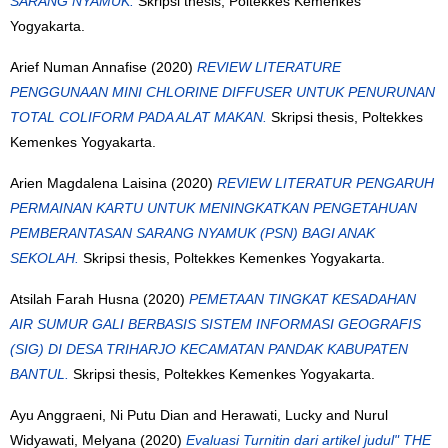
SARANG NYAMUK.
Skripsi thesis, Poltekkes Kemenkes
Yogyakarta.
Arief Numan Annafise
(2020)
REVIEW LITERATURE
PENGGUNAAN MINI CHLORINE DIFFUSER UNTUK PENURUNAN
TOTAL COLIFORM PADA ALAT MAKAN.
Skripsi thesis, Poltekkes
Kemenkes Yogyakarta.
Arien Magdalena Laisina
(2020)
REVIEW LITERATUR PENGARUH
PERMAINAN KARTU UNTUK MENINGKATKAN PENGETAHUAN
PEMBERANTASAN SARANG NYAMUK (PSN) BAGI ANAK
SEKOLAH.
Skripsi thesis, Poltekkes Kemenkes Yogyakarta.
Atsilah Farah Husna
(2020)
PEMETAAN TINGKAT KESADAHAN
AIR SUMUR GALI BERBASIS SISTEM INFORMASI GEOGRAFIS
(SIG) DI DESA TRIHARJO KECAMATAN PANDAK KABUPATEN
BANTUL.
Skripsi thesis, Poltekkes Kemenkes Yogyakarta.
Ayu Anggraeni, Ni Putu Dian
and
Herawati, Lucky
and
Nurul
Widyawati, Melyana
(2020)
Evaluasi Turnitin dari artikel judul" THE