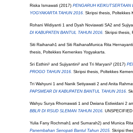
Riska Ismawati
(2017)
PENGARUH KEIKUTSERTAAN 
YOGYAKARTA TAHUN 2016.
Skripsi thesis, Poltekke
Rohani Widiyanti 1
and
Dyah Noviawati SA2
and
Sujiya
DI KABUPATEN BANTUL TAHUN 2016.
Skripsi thesis
Siti Raihanah1
and
Siti RaihanaMunica Rita Hernayanti
thesis, Poltekkes Kemenkes Yogyakarta.
Sri Esthini¹
and
Sujiyantini²
and
Tri Maryani³
(2017)
PE
PROGO TAHUN 2016.
Skripsi thesis, Poltekkes Keme
Tri Wahyuni 1
and
Nanik Setiyawati 2
and
Anita Rahma
PAPSMEAR DI KABUPATEN BANTUL TAHUN 2016.
Skr
Wahyu Surya Rhomawati 1
and
Dwiana Estiwidani 2
a
BBLR DI RSUD SLEMAN TAHUN 2016.
UNSPECIFIED t
Yulia Fany Rochmah1
and
Sumarah2)
and
Munica Rita
Panembahan Senopati Bantul Tahun 2015.
Skripsi the