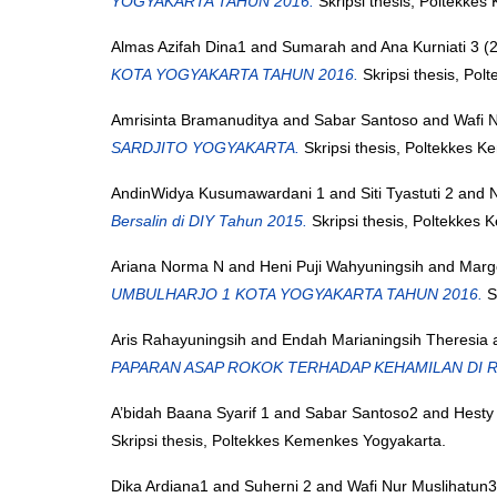
YOGYAKARTA TAHUN 2016.
Skripsi thesis, Poltekke
Almas Azifah Dina1
and
Sumarah
and
Ana Kurniati 3
(
KOTA YOGYAKARTA TAHUN 2016.
Skripsi thesis, Po
Amrisinta Bramanuditya
and
Sabar Santoso
and
Wafi 
SARDJITO YOGYAKARTA.
Skripsi thesis, Poltekkes 
AndinWidya Kusumawardani 1
and
Siti Tyastuti 2
and
N
Bersalin di DIY Tahun 2015.
Skripsi thesis, Poltekkes
Ariana Norma N
and
Heni Puji Wahyuningsih
and
Marg
UMBULHARJO 1 KOTA YOGYAKARTA TAHUN 2016.
S
Aris Rahayuningsih
and
Endah Marianingsih Theresia
PAPARAN ASAP ROKOK TERHADAP KEHAMILAN DI 
A’bidah Baana Syarif 1
and
Sabar Santoso2
and
Hesty
Skripsi thesis, Poltekkes Kemenkes Yogyakarta.
Dika Ardiana1
and
Suherni 2
and
Wafi Nur Muslihatun3