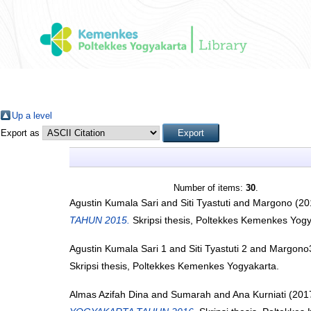
Up a level
Export as
Number of items:
30
.
Agustin Kumala Sari
and
Siti Tyastuti
and
Margono
(20
TAHUN 2015.
Skripsi thesis, Poltekkes Kemenkes Yogy
Agustin Kumala Sari 1
and
Siti Tyastuti 2
and
Margono
Skripsi thesis, Poltekkes Kemenkes Yogyakarta.
Almas Azifah Dina
and
Sumarah
and
Ana Kurniati
(201