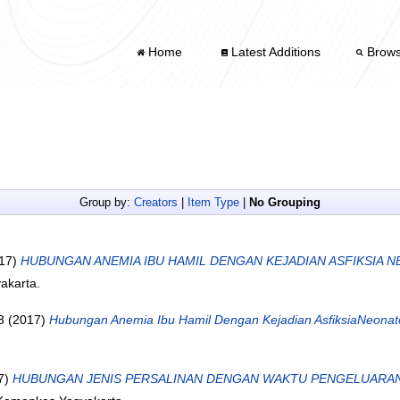
Home
Latest Additions
Brow
Group by:
Creators
|
Item Type
|
No Grouping
17)
HUBUNGAN ANEMIA IBU HAMIL DENGAN KEJADIAN ASFIKSIA
akarta.
3
(2017)
Hubungan Anemia Ibu Hamil Dengan Kejadian AsfiksiaNeona
7)
HUBUNGAN JENIS PERSALINAN DENGAN WAKTU PENGELUARAN K