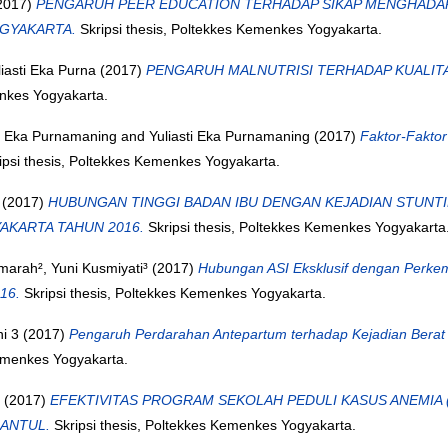
2017)
PENGARUH PEER EDUCATION TERHADAP SIKAP MENGHADAPI
GYAKARTA.
Skripsi thesis, Poltekkes Kemenkes Yogyakarta.
liasti Eka Purna
(2017)
PENGARUH MALNUTRISI TERHADAP KUALITAS
enkes Yogyakarta.
ti Eka Purnamaning
and
Yuliasti Eka Purnamaning
(2017)
Faktor-Fakto
ipsi thesis, Poltekkes Kemenkes Yogyakarta.
(2017)
HUBUNGAN TINGGI BADAN IBU DENGAN KEJADIAN STUNTING
AKARTA TAHUN 2016.
Skripsi thesis, Poltekkes Kemenkes Yogyakarta
marah², Yuni Kusmiyati³
(2017)
Hubungan ASI Eksklusif dengan Perke
16.
Skripsi thesis, Poltekkes Kemenkes Yogyakarta.
i 3
(2017)
Pengaruh Perdarahan Antepartum terhadap Kejadian Berat
Kemenkes Yogyakarta.
(2017)
EFEKTIVITAS PROGRAM SEKOLAH PEDULI KASUS ANEMIA
BANTUL.
Skripsi thesis, Poltekkes Kemenkes Yogyakarta.