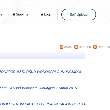
se
Sippinter
Login
Self Upload
Atom
RSS 1.0
RSS 2.0
 NEONATORUM DI RSUD WONOSARI GUNUNGKIDUL
torum Di Rsud Wonosari Gunungkidul Tahun 2015.
OLOSTRUM PADA IBU BERSALIN KALA IV DI KOTA